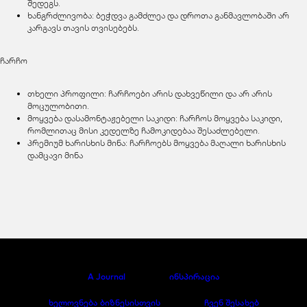
შედეგს.
ხანგრძლივობა: ბეჭდვა გამძლეა და დროთა განმავლობაში არ
კარგავს თავის თვისებებს.
ჩარჩო
თხელი პროფილი: ჩარჩოები არის დახვეწილი და არ არის
მოცულობითი.
მოყვება დასამონტაჟებელი საკიდი: ჩარჩოს მოყვება საკიდი,
რომლითაც მისი კედელზე ჩამოკიდებაა შესაძლებელი.
პრემიუმ ხარისხის მინა: ჩარჩოებს მოყვება მაღალი ხარისხის
დამცავი მინა
A Journal
ინსპირაცია
ხელოვნება ბიზნესისთვის
ჩვენ შესახებ