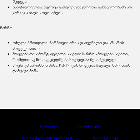
შედეგს.
ხანგრძლივობა: ბეჭდვა გამძლეა და დროთა განმავლობაში არ
კარგავს თავის თვისებებს.
ჩარჩო
თხელი პროფილი: ჩარჩოები არის დახვეწილი და არ არის
მოცულობითი.
მოყვება დასამონტაჟებელი საკიდი: ჩარჩოს მოყვება საკიდი,
რომლითაც მისი კედელზე ჩამოკიდებაა შესაძლებელი.
პრემიუმ ხარისხის მინა: ჩარჩოებს მოყვება მაღალი ხარისხის
დამცავი მინა
A Journal
ინსპირაცია
ხელოვნება ბიზნესისთვის
ჩვენ შესახებ