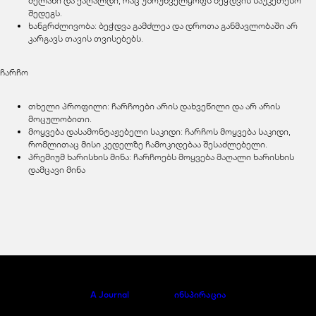
მელანი და ქაღალდი, რაც უზრუნველყოფს ბეჭდვის საუკეთესო
შედეგს.
ხანგრძლივობა: ბეჭდვა გამძლეა და დროთა განმავლობაში არ
კარგავს თავის თვისებებს.
ჩარჩო
თხელი პროფილი: ჩარჩოები არის დახვეწილი და არ არის
მოცულობითი.
მოყვება დასამონტაჟებელი საკიდი: ჩარჩოს მოყვება საკიდი,
რომლითაც მისი კედელზე ჩამოკიდებაა შესაძლებელი.
პრემიუმ ხარისხის მინა: ჩარჩოებს მოყვება მაღალი ხარისხის
დამცავი მინა
A Journal
ინსპირაცია