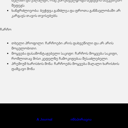
მელანი და ქაღალდი, რაც უზრუნველყოფს ბეჭდვის საუკეთესო
შედეგს.
ხანგრძლივობა: ბეჭდვა გამძლეა და დროთა განმავლობაში არ
კარგავს თავის თვისებებს.
ჩარჩო
თხელი პროფილი: ჩარჩოები არის დახვეწილი და არ არის
მოცულობითი.
მოყვება დასამონტაჟებელი საკიდი: ჩარჩოს მოყვება საკიდი,
რომლითაც მისი კედელზე ჩამოკიდებაა შესაძლებელი.
პრემიუმ ხარისხის მინა: ჩარჩოებს მოყვება მაღალი ხარისხის
დამცავი მინა
A Journal
ინსპირაცია