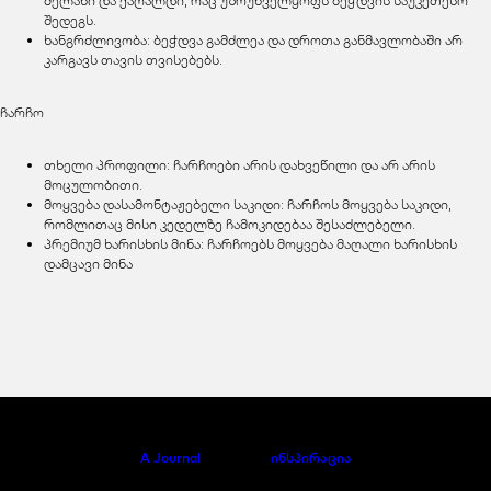
მელანი და ქაღალდი, რაც უზრუნველყოფს ბეჭდვის საუკეთესო
შედეგს.
ხანგრძლივობა: ბეჭდვა გამძლეა და დროთა განმავლობაში არ
კარგავს თავის თვისებებს.
ჩარჩო
თხელი პროფილი: ჩარჩოები არის დახვეწილი და არ არის
მოცულობითი.
მოყვება დასამონტაჟებელი საკიდი: ჩარჩოს მოყვება საკიდი,
რომლითაც მისი კედელზე ჩამოკიდებაა შესაძლებელი.
პრემიუმ ხარისხის მინა: ჩარჩოებს მოყვება მაღალი ხარისხის
დამცავი მინა
A Journal
ინსპირაცია