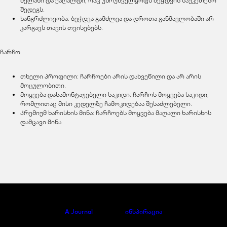
მელანი და ქაღალდი, რაც უზრუნველყოფს ბეჭდვის საუკეთესო
შედეგს.
ხანგრძლივობა: ბეჭდვა გამძლეა და დროთა განმავლობაში არ
კარგავს თავის თვისებებს.
ჩარჩო
თხელი პროფილი: ჩარჩოები არის დახვეწილი და არ არის
მოცულობითი.
მოყვება დასამონტაჟებელი საკიდი: ჩარჩოს მოყვება საკიდი,
რომლითაც მისი კედელზე ჩამოკიდებაა შესაძლებელი.
პრემიუმ ხარისხის მინა: ჩარჩოებს მოყვება მაღალი ხარისხის
დამცავი მინა
A Journal
ინსპირაცია