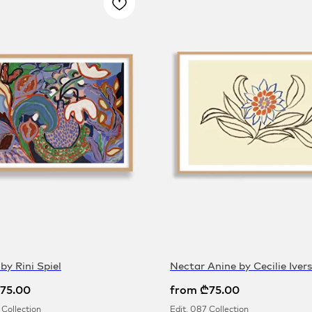
 by Rini Spiel
Nectar Anine by Cecilie Iver
75.00
from
₾
75.00
 Collection
Edit. 087 Collection