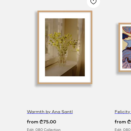
Warmth by Ana Santl
Felicity
from
₾
75.00
from
₾
Edit. 080 Collection
Edit. 080