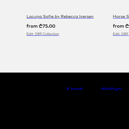
Lacuna Sofie by Rebecca Iversen
Horse S
from
₾
75.00
from
₾
Edit. 089 Collection
Edit. 089
A Journal
ინსპირაცია