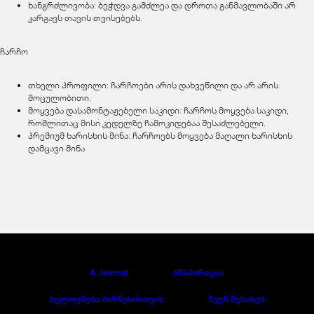
ხანგრძლივობა: ბეჭდვა გამძლეა და დროთა განმავლობაში არ
კარგავს თავის თვისებებს.
ჩარჩო
თხელი პროფილი: ჩარჩოები არის დახვეწილი და არ არის
მოცულობითი.
მოყვება დასამონტაჟებელი საკიდი: ჩარჩოს მოყვება საკიდი,
რომლითაც მისი კედელზე ჩამოკიდებაა შესაძლებელი.
პრემიუმ ხარისხის მინა: ჩარჩოებს მოყვება მაღალი ხარისხის
დამცავი მინა
A Journal
ინსპირაცია
ხელოვნება ბიზნესისთვის
ჩვენ შესახებ