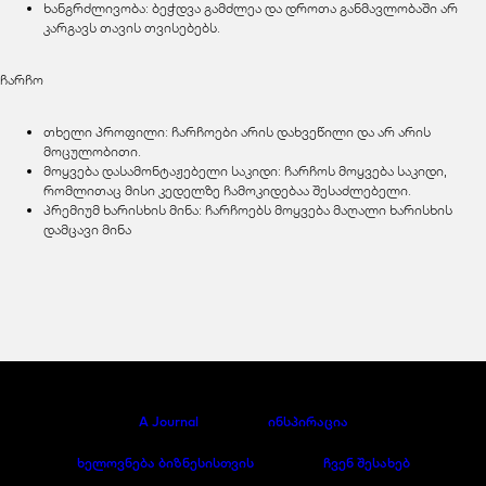
ხანგრძლივობა: ბეჭდვა გამძლეა და დროთა განმავლობაში არ
კარგავს თავის თვისებებს.
ჩარჩო
თხელი პროფილი: ჩარჩოები არის დახვეწილი და არ არის
მოცულობითი.
მოყვება დასამონტაჟებელი საკიდი: ჩარჩოს მოყვება საკიდი,
რომლითაც მისი კედელზე ჩამოკიდებაა შესაძლებელი.
პრემიუმ ხარისხის მინა: ჩარჩოებს მოყვება მაღალი ხარისხის
დამცავი მინა
A Journal
ინსპირაცია
ხელოვნება ბიზნესისთვის
ჩვენ შესახებ