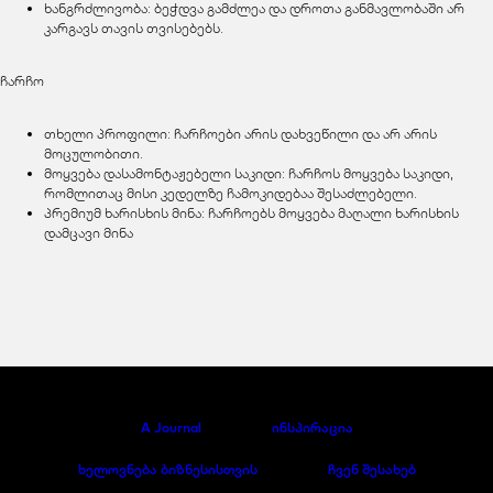
ხანგრძლივობა: ბეჭდვა გამძლეა და დროთა განმავლობაში არ
კარგავს თავის თვისებებს.
ჩარჩო
თხელი პროფილი: ჩარჩოები არის დახვეწილი და არ არის
მოცულობითი.
მოყვება დასამონტაჟებელი საკიდი: ჩარჩოს მოყვება საკიდი,
რომლითაც მისი კედელზე ჩამოკიდებაა შესაძლებელი.
პრემიუმ ხარისხის მინა: ჩარჩოებს მოყვება მაღალი ხარისხის
დამცავი მინა
A Journal
ინსპირაცია
ხელოვნება ბიზნესისთვის
ჩვენ შესახებ