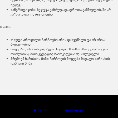
მელანი და ქაღალდი, რაც უზრუნველყოფს ბეჭდვის საუკეთესო
შედეგს.
ხანგრძლივობა: ბეჭდვა გამძლეა და დროთა განმავლობაში არ
კარგავს თავის თვისებებს.
ჩარჩო
თხელი პროფილი: ჩარჩოები არის დახვეწილი და არ არის
მოცულობითი.
მოყვება დასამონტაჟებელი საკიდი: ჩარჩოს მოყვება საკიდი,
რომლითაც მისი კედელზე ჩამოკიდებაა შესაძლებელი.
პრემიუმ ხარისხის მინა: ჩარჩოებს მოყვება მაღალი ხარისხის
დამცავი მინა
A Journal
ინსპირაცია