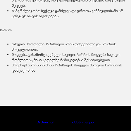
მელანი და ქაღალდი, რაც უზრუნველყოფს ბეჭდვის საუკეთესო
შედეგს.
ხანგრძლივობა: ბეჭდვა გამძლეა და დროთა განმავლობაში არ
კარგავს თავის თვისებებს.
ჩარჩო
თხელი პროფილი: ჩარჩოები არის დახვეწილი და არ არის
მოცულობითი.
მოყვება დასამონტაჟებელი საკიდი: ჩარჩოს მოყვება საკიდი,
რომლითაც მისი კედელზე ჩამოკიდებაა შესაძლებელი.
პრემიუმ ხარისხის მინა: ჩარჩოებს მოყვება მაღალი ხარისხის
დამცავი მინა
A Journal
ინსპირაცია