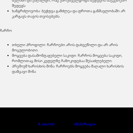
მელანი და ქაღალდი, რაც უზრუნველყოფს ბეჭდვის საუკეთესო
შედეგს.
ხანგრძლივობა: ბეჭდვა გამძლეა და დროთა განმავლობაში არ
კარგავს თავის თვისებებს.
ჩარჩო
თხელი პროფილი: ჩარჩოები არის დახვეწილი და არ არის
მოცულობითი.
მოყვება დასამონტაჟებელი საკიდი: ჩარჩოს მოყვება საკიდი,
რომლითაც მისი კედელზე ჩამოკიდებაა შესაძლებელი.
პრემიუმ ხარისხის მინა: ჩარჩოებს მოყვება მაღალი ხარისხის
დამცავი მინა
A Journal
ინსპირაცია