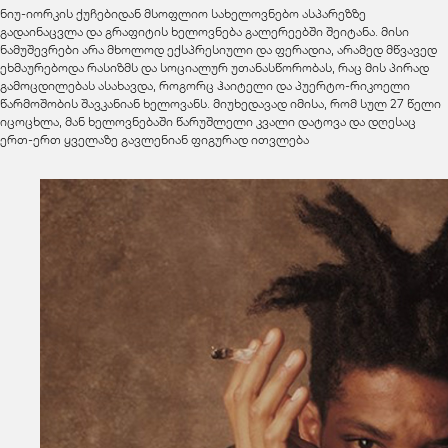
ნიუ-იორკის ქუჩებიდან მსოფლიო სახელოვნებო ასპარეზზე
გადაინაცვლა და გრაფიტის ხელოვნება გალერეებში შეიტანა. მისი
ნამუშევრები არა მხოლოდ ექსპრესიული და ფერადია, არამედ მწვავედ
ეხმაურებოდა რასიზმს და სოციალურ უთანასწორობას, რაც მის პირად
გამოცდილებას ასახავდა, როგორც ჰაიტელი და პუერტო-რიკოელი
წარმოშობის შავკანიან ხელოვანს. მიუხედავად იმისა, რომ სულ 27 წელი
იცოცხლა, მან ხელოვნებაში წარუშლელი კვალი დატოვა და დღესაც
ერთ-ერთ ყველაზე გავლენიან ფიგურად ითვლება