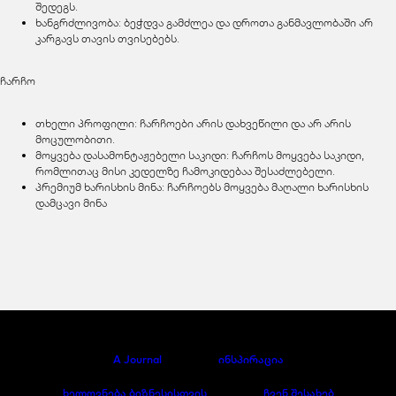
შედეგს.
ხანგრძლივობა: ბეჭდვა გამძლეა და დროთა განმავლობაში არ
კარგავს თავის თვისებებს.
ჩარჩო
თხელი პროფილი: ჩარჩოები არის დახვეწილი და არ არის
მოცულობითი.
მოყვება დასამონტაჟებელი საკიდი: ჩარჩოს მოყვება საკიდი,
რომლითაც მისი კედელზე ჩამოკიდებაა შესაძლებელი.
პრემიუმ ხარისხის მინა: ჩარჩოებს მოყვება მაღალი ხარისხის
დამცავი მინა
A Journal
ინსპირაცია
ხელოვნება ბიზნესისთვის
ჩვენ შესახებ