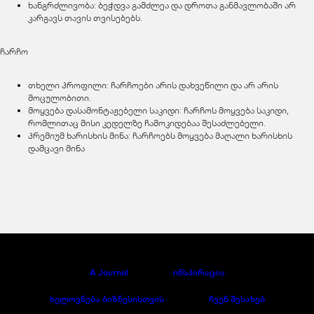
ხანგრძლივობა: ბეჭდვა გამძლეა და დროთა განმავლობაში არ
კარგავს თავის თვისებებს.
ჩარჩო
თხელი პროფილი: ჩარჩოები არის დახვეწილი და არ არის
მოცულობითი.
მოყვება დასამონტაჟებელი საკიდი: ჩარჩოს მოყვება საკიდი,
რომლითაც მისი კედელზე ჩამოკიდებაა შესაძლებელი.
პრემიუმ ხარისხის მინა: ჩარჩოებს მოყვება მაღალი ხარისხის
დამცავი მინა
A Journal
ინსპირაცია
ხელოვნება ბიზნესისთვის
ჩვენ შესახებ