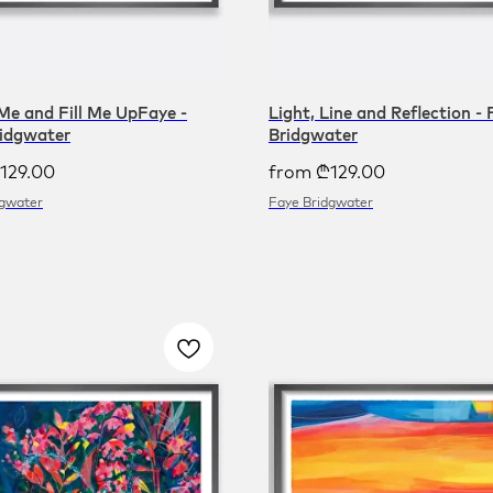
 Me and Fill Me UpFaye -
Light, Line and Reflection -
idgwater
Bridgwater
129.00
from
₾
129.00
dgwater
Faye Bridgwater