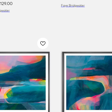
129.00
Faye Bridgwater
dgwater