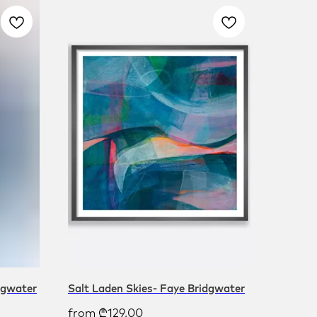
dgwater
Salt Laden Skies- Faye Bridgwater
from
₾
129.00