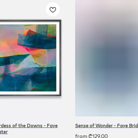
dess of the Downs - Faye
Sense of Wonder - Faye Bri
ater
from
₾
129.00