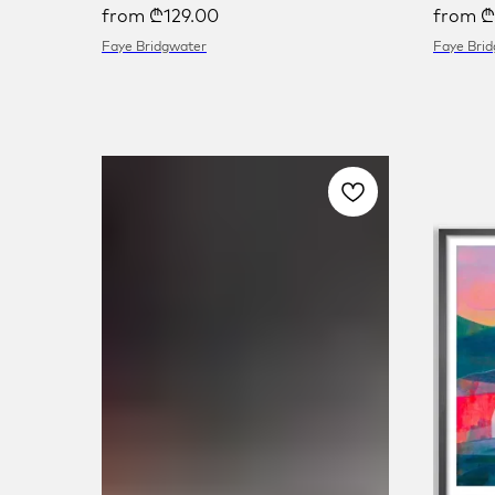
from
₾
129.00
from
₾
Faye Bridgwater
Faye Bri