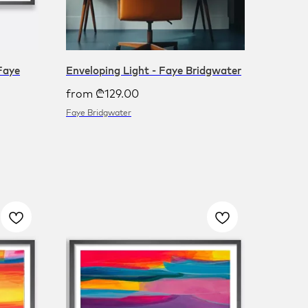
 Faye
Enveloping Light - Faye Bridgwater
from
₾
129.00
Faye Bridgwater