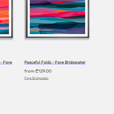
- Faye
Peaceful Folds - Faye Bridgwater
from
₾
129.00
Faye Bridgwater