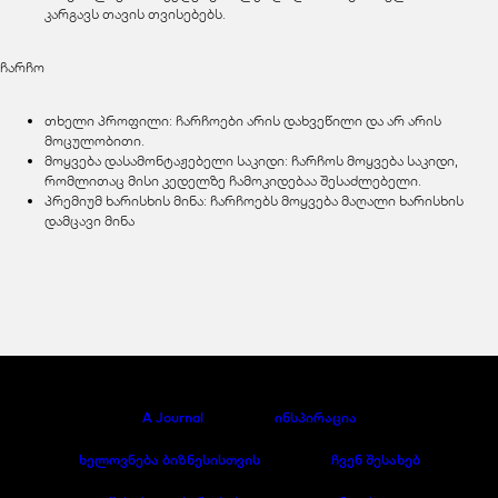
კარგავს თავის თვისებებს.
ჩარჩო
თხელი პროფილი: ჩარჩოები არის დახვეწილი და არ არის
მოცულობითი.
მოყვება დასამონტაჟებელი საკიდი: ჩარჩოს მოყვება საკიდი,
რომლითაც მისი კედელზე ჩამოკიდებაა შესაძლებელი.
პრემიუმ ხარისხის მინა: ჩარჩოებს მოყვება მაღალი ხარისხის
დამცავი მინა
A Journal
ინსპირაცია
ხელოვნება ბიზნესისთვის
ჩვენ შესახებ