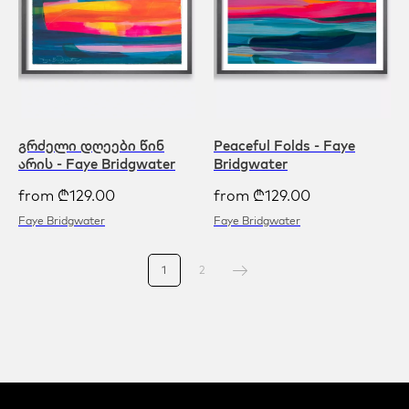
გრძელი დღეები წინ
Peaceful Folds - Faye
არის - Faye Bridgwater
Bridgwater
from
₾
129.00
from
₾
129.00
Faye Bridgwater
Faye Bridgwater
1
2