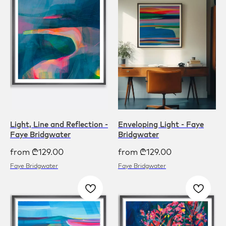
Light, Line and Reflection -
Enveloping Light - Faye
Faye Bridgwater
Bridgwater
from
₾
129.00
from
₾
129.00
Faye Bridgwater
Faye Bridgwater